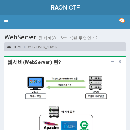
RAON
CTF
Toggle
navigation
WebServer
웹서버(WebServer)란 무엇인가?
HOME
WEBSERVER_SERVER
웹서버(WebServer) 란?