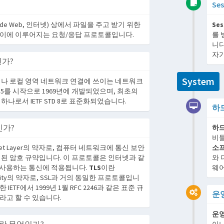
Ses
 Wide Web, 인터넷) 상에서 파일을 주고 받기 위한
Ses
이에 이루어지는 요청/응답 프로토콜입니다.
를 
니다
자가
인가?
System
나 로컬 영역 네트워크 연결에 쓰이는 네트워크
15를 시작으로 1969년에 개발되었으며, 최초의
나로서 IETF STD 8로 표준화되었습니다.
하
인가?
하
비들
cket Layer의 약자로, 컴퓨터 네트워크에 통신 보안
소
계된 암호 규약입니다. 이 프로토콜은 인터넷과 같
와 
크를 사용하는 통신에 적용됩니다.
TLS
이란
웨어
 Security의 약자로, SSL과 거의 동일한 프로토콜입니
대한 IETF에서 1999년 1월 RFC 2246과 같은 표준 규
운
라고 할 수 있습니다.
운영