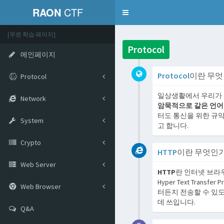
RAON
CTF
Toggle
navigation
[무료 학습 페이지]
Protocol
메인페이지
Protocol
이란 무엇
Protocol
일상생활에서 우리가 
Network
암묵적으로 같은 언어
터도 통신을 위한 규
System
고 합니다.
Crypto
HTTP
이란 무엇인가
Web Server
HTTP
란 인터넷 브라
Hyper Text Trans
Web Browser
터든지 전송할 수 있
데 쓰입니다.
Q&A