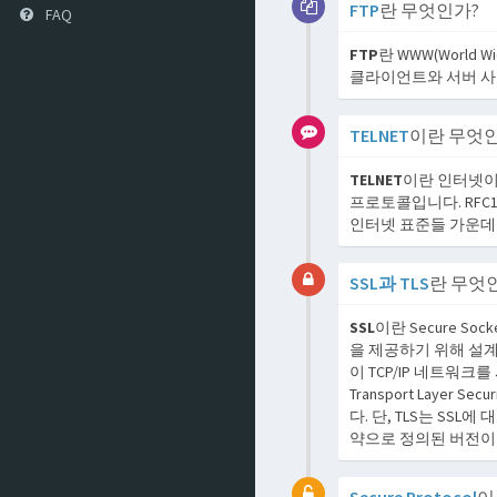
FTP
란 무엇인가?
FAQ
FTP
란 WWW(World
클라이언트와 서버 사
TELNET
이란 무엇
TELNET
이란 인터넷이
프로토콜입니다. RFC
인터넷 표준들 가운데 하
SSL과 TLS
란 무엇
SSL
이란 Secure So
을 제공하기 위해 설
이 TCP/IP 네트워
Transport Layer
다. 단, TLS는 SSL에 
약으로 정의된 버전이