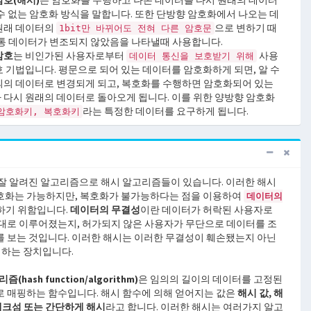
암호(해시)
는 암호화를 수행하고 나온 데이터를 다시 원래의 데이터
 수 없는 암호화 방식을 말합니다. 또한 단방향 암호화에서 나오는 데
원래 데이터의
으로 변하기 때
1bit만 바뀌어도 전혀 다른 암호문
보통 데이터가 변조되지 않았음을 나타낼때 사용합니다.
암호
는 비인가된 사용자로부터
사용
데이터 통신을 보호받기 위해
호 기법입니다. 평문으로 되어 있는 데이터를 암호화하게 되면, 알 수
의의 데이터로 변경되게 되고, 복호화를 수행하면 암호화되어 있는
 다시 원래의 데이터로 돌아오게 됩니다. 이를 위한 양방향 암호화
라는 특정한 데이터를 요구하게 됩니다.
암호화키, 복호화키
 잘 알려진 알고리즘으로 해시 알고리즘들이 있습니다. 이러한 해시
호화는 가능하지만, 복호화가 불가능하다는 점을 이용하여
데이터의
하기 위함입니다.
데이터의 무결성
이란 데이터가 허락된 사용자로
대로 이루어졌는지, 허가되지 않은 사용자가 무단으로 데이터를 조
 보는 것입니다. 이러한 해시는 이러한 무결성이 훼손됐는지 아닌
록 하는 장치입니다.
hash function/algorithm)
은 임의의 길이의 데이터를 고정된
 매핑하는 함수입니다. 해시 함수에 의해 얻어지는 값은
해시 값, 해
 체크섬 또는 간단하게 해시
라고 합니다. 이러한 해시는 여러가지 알고