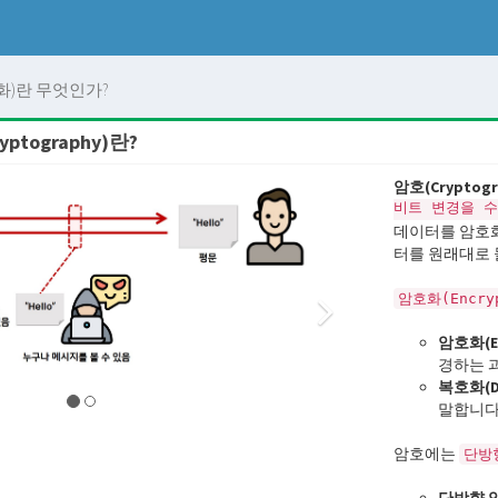
암호화)란 무엇인가?
tography)란?
암호(Cryptogr
비트 변경을 
데이터를 암호화
터를 원래대로 
암호화(Encry
암호화(En
경하는 
복호화(De
말합니다
암호에는
단방