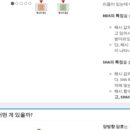
리즘이 있는데
MD5의 특징
을 
해시 값
고 있어
받더라도
단, 해
이 나타
SHA의 특징
을 
해시 값
다. SH
자에 맞는
해시 함
고, SHA
어떤 게 있을까?
양방향 암호
는