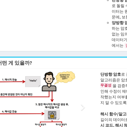
단방향 
로 돌릴
이터는 
문에, 
양방향 
하는 암
없는 임
데이터가
에서는
어떤 게 있을까?
단방향 암호
로
알고리즘은 암
무결성
을 검증
인해 수정이 제
작했는지 여부를
지 알 수 있도
해시 함수/알고리즘(
길이의 데이터로
시 코드, 해시