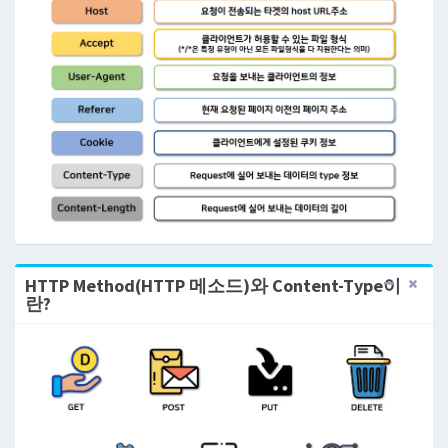
HTTP Method(HTTP 메소드)와 Content-Type이
란?